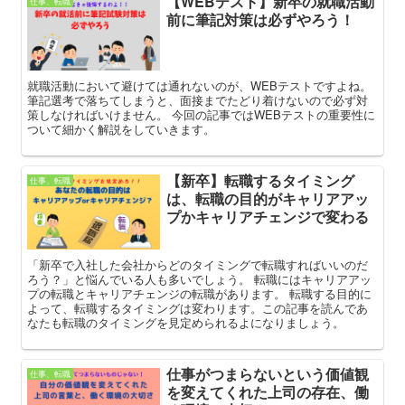
【WEBテスト】新卒の就職活動
仕事、転職
前に筆記対策は必ずやろう！
就職活動において避けては通れないのが、WEBテストですよね。
筆記選考で落ちてしまうと、面接までたどり着けないので必ず対
策しなければいけません。 今回の記事ではWEBテストの重要性に
ついて細かく解説をしていきます。
【新卒】転職するタイミング
仕事、転職
は、転職の目的がキャリアアッ
プかキャリアチェンジで変わる
「新卒で入社した会社からどのタイミングで転職すればいいのだ
ろう？」と悩んでいる人も多いでしょう。 転職にはキャリアアッ
プの転職とキャリアチェンジの転職があります。 転職する目的に
よって、転職するタイミングは変わります。この記事を読んであ
なたも転職のタイミングを見定められるよになりましょう。
仕事がつまらないという価値観
仕事、転職
を変えてくれた上司の存在、働