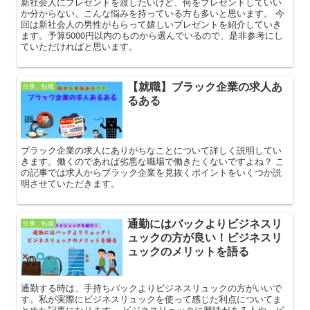
新社会人にプレゼントを渡したいけど、何をプレゼントしていい
か分からない。こんな悩みを持っている方も多いと思います。 今
回は新社会人の男性がもらって嬉しいプレゼントを紹介していき
ます。予算5000円以内のものから選んでいるので、是非参考にし
ていただければと思います。
【就職】ブラック企業の求人あ
仕事、転職
るある
ブラック企業の求人にありがちなことについて詳しく説明してい
きます。働くのであれば劣悪な職場で働きたくないですよね？ こ
の記事では求人からブラック企業を見抜くポイントをいくつか説
明させていただきます。
通勤にはバックよりビジネスリ
仕事、転職
ュックの方が良い！ビジネスリ
ュックのメリットを語る
通勤する時は、手持ちバックよりビジネスリュックの方がいいで
す。私が実際にビジネスリュックを使って感じた利点についてま
とめた記事になります。 ビジネスリュックに興味がある人や、ビ