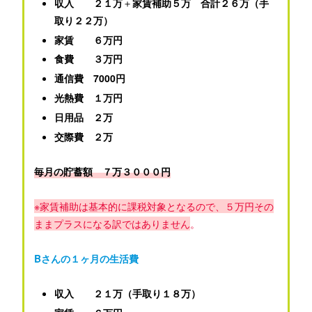
収入 ２１万
＋
家賃補助５万
合計２６万（手
取り２２万）
家賃 ６万円
食費 ３万円
通信費 7000円
光熱費 １万円
日用品 ２万
交際費 ２万
毎月の貯蓄額 ７万３０００円
※家賃補助は基本的に課税対象となるので、５万円その
ままプラスになる訳ではありません
。
Bさんの１ヶ月の生活費
収入 ２１万（手取り１８万）