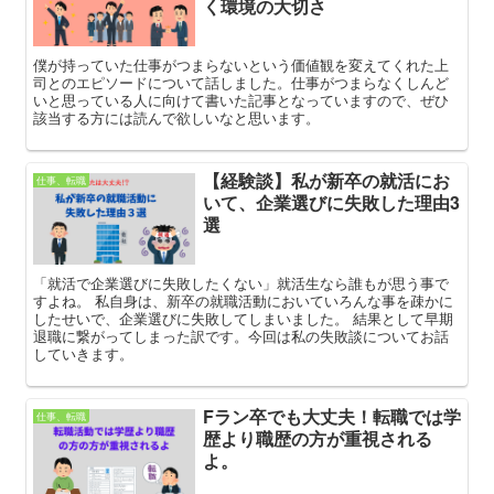
く環境の大切さ
僕が持っていた仕事がつまらないという価値観を変えてくれた上
司とのエピソードについて話しました。仕事がつまらなくしんど
いと思っている人に向けて書いた記事となっていますので、ぜひ
該当する方には読んで欲しいなと思います。
【経験談】私が新卒の就活にお
仕事、転職
いて、企業選びに失敗した理由3
選
「就活で企業選びに失敗したくない」就活生なら誰もが思う事で
すよね。 私自身は、新卒の就職活動においていろんな事を疎かに
したせいで、企業選びに失敗してしまいました。 結果として早期
退職に繋がってしまった訳です。今回は私の失敗談についてお話
していきます。
Fラン卒でも大丈夫！転職では学
仕事、転職
歴より職歴の方が重視される
よ。