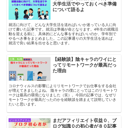
大学生活でやっておくべき準備
について語るよ
就活に向けて、どんな大学生活を送ればいいか迷っている人に向
けて書いた記事です。就活は準備が命となります。4年生の就職活
動を迎える前に、具体的にどんな事をすればいいのか、学年別で
やるべき事をまとめました。この記事通りの大学生活を送れば、
就活で良い結果を出せると思います。
【経験談】陰キャラのワイにと
仕事、転職
ってリモートワークが最高だっ
た理由
コロナウィルスの影響によりリモートワークでお仕事をする会社
が増えてきましたよね。 陰キャラの僕にとってはこのリモートワ
ークは最高の環境になりました（笑）。今回の記事では、なぜリ
モートワークが最高だったのかを経験談を踏まえて説明していき
たいと思います。
まだアフィリエイト収益０、ブ
ビジネスアイテム
ログ知識０の初心者が８０記事