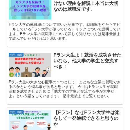
けない理由を解説！本当に大切
なのは就職先です。
Fラン大学の就職率について書いた記事です。就職率をやたらアピ
ールしているFラン大学が使っているトリックについて説明してい
ます。Fラン大学の就職率について詳しく知りたい方は是非最後ま
で読んでいただければと思います。
Fラン大生よ！就活を成功させた
学歴、職歴
いなら、他大学の学生と交流す
べき！
Fラン大生の大きな心配事の１つとして、まともな企業に就職でき
るのかという悩み事があると思います。 今回はFラン大生が就職
活動を成功させるために『他大学の学生と交流する事が大事だ
よ』という話をしていきます。 是非最後までご覧ください。
【Fラン】なぜFラン大学生は楽
学歴、職歴
をして一発逆転できると思うの
か