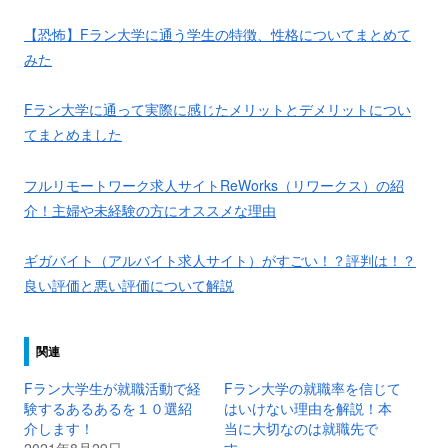
【恐怖】Fラン大学に通う学生の特徴、性格についてまとめて
みた
Fラン大学に通って実際に感じたメリットとデメリットについ
てまとめました
フルリモートワーク求人サイトReWorks（リワークス）の紹
介！主婦や未経験の方にオススメな理由
ギガバイト（アルバイト求人サイト）がすごい！？評判は！？
良い評価と悪い評価について解説
関連
Fラン大学生が就職活動で経
Fラン大学の就職率を信じて
験するあるあるを１０選紹
はいけない理由を解説！本
介します！
当に大切なのは就職先で