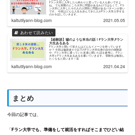
Fラン大学に入学したら終わりと思っている人も多いですよ
ね。 でも実際のところ大学に問題があるわけではなくて、Fラ
ン大学に入学したその人の人間性に問題があるパターンが多い
です。 今回はどんな人生を歩んできた人がFラン大学入学する
のかを話していきます。
kaltutilyann-blog.com
2021.05.05
【経験談】嘘のような本当の話！Fラン大学,Fラン
大生あるある
Fラン大学と聞いて皆さんはどんなイメージを持っています
か？ 今回は偏差値４０以下のFラン大学出身の自分の体験談
や、Fラン大学に通っていた友達に聞いた話を参考に、Fラン
大学とFラン大生あるあるを書いていきます。 受験生は勉強し
たくなると思います！笑
kaltutilyann-blog.com
2021.04.24
まとめ
今回の記事では、
「
Fラン大学でも、準備をして就活をすればそこまでひどい結