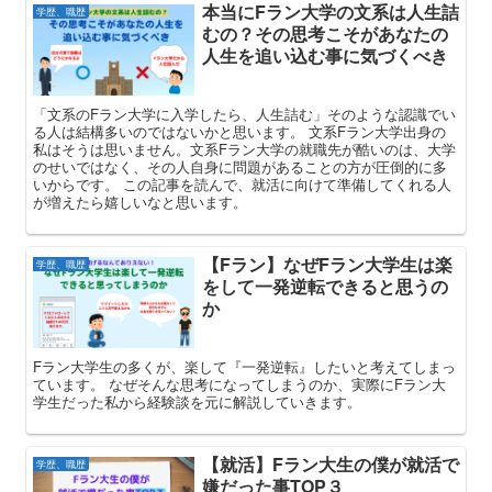
本当にFラン大学の文系は人生詰
学歴、職歴
むの？その思考こそがあなたの
人生を追い込む事に気づくべき
「文系のFラン大学に入学したら、人生詰む」そのような認識でい
る人は結構多いのではないかと思います。 文系Fラン大学出身の
私はそうは思いません。文系Fラン大学の就職先が酷いのは、大学
のせいではなく、その人自身に問題があることの方が圧倒的に多
いからです。 この記事を読んで、就活に向けて準備してくれる人
が増えたら嬉しいなと思います。
【Fラン】なぜFラン大学生は楽
学歴、職歴
をして一発逆転できると思うの
か
Fラン大学生の多くが、楽して『一発逆転』したいと考えてしまっ
ています。 なぜそんな思考になってしまうのか、実際にFラン大
学生だった私から経験談を元に解説していきます。
【就活】Fラン大生の僕が就活で
学歴、職歴
嫌だった事TOP３