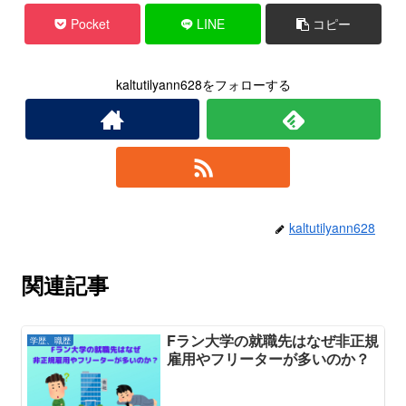
Pocket
LINE
コピー
kaltutilyann628をフォローする
kaltutilyann628
関連記事
Fラン大学の就職先はなぜ非正規
学歴、職歴
雇用やフリーターが多いのか？