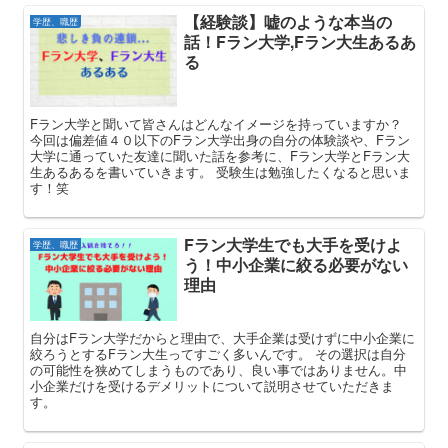
【経験談】嘘のような本当の
学歴、職歴
話！Fラン大学,Fラン大生あるあ
る
Fラン大学と聞いて皆さんはどんなイメージを持っていますか？
今回は偏差値４０以下のFラン大学出身の自分の体験談や、Fラン
大学に通っていた友達に聞いた話を参考に、Fラン大学とFラン大
生あるあるを書いていきます。 受験生は勉強したくなると思いま
す！笑
Fラン大学生でも大手を受けよ
学歴、職歴
う！中小企業に絞る必要がない
理由
自分はFラン大学だからと理由で、大手企業は受けずに中小企業に
絞ろうとするFラン大生ってすごく多いんです。 その選択は自分
の可能性を狭めてしまうものであり、良い事ではありません。中
小企業だけを受けるデメリットについて説明させていただきま
す。