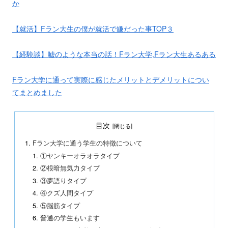
か
【就活】Fラン大生の僕が就活で嫌だった事TOP３
【経験談】嘘のような本当の話！Fラン大学,Fラン大生あるある
Fラン大学に通って実際に感じたメリットとデメリットについ
てまとめました
目次
Fラン大学に通う学生の特徴について
①ヤンキーオラオラタイプ
②根暗無気力タイプ
③夢語りタイプ
④クズ人間タイプ
⑤脳筋タイプ
普通の学生もいます